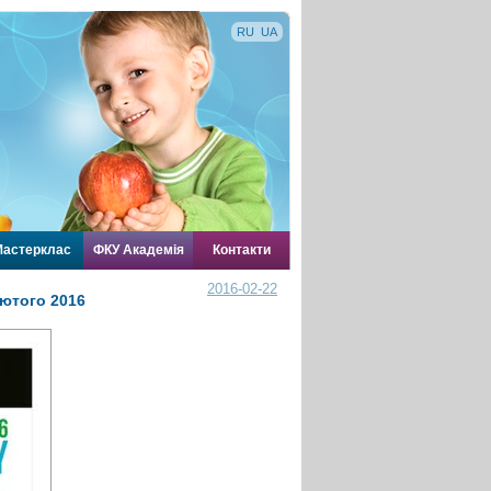
RU
UA
астерклас
ФКУ Академія
Контакти
2016-02-22
лютого 2016