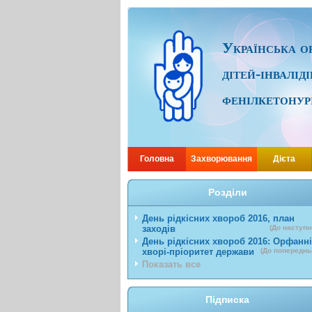
Українська ор
дітей-інвалід
фенілкетонур
Головна
Захворювання
Дієта
Розділи
День рідкісних хвороб 2016, план
заходів
(До наступн
День рідкісних хвороб 2016: Орфанні
хворі-пріоритет держави
(До попереднь
Показать все
Підписка