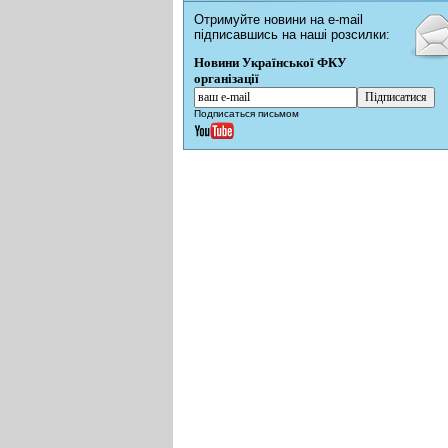
Отримуйте новини на e-mail
підписавшись на наші розсилки:
Новини Української ФКУ
організації
Подписаться письмом