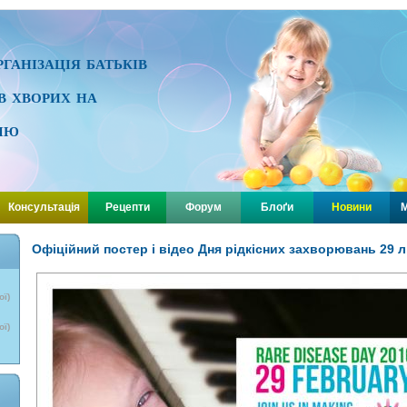
ганізація батьків
ів хворих на
ію
Консультація
Рецепти
Форум
Блоґи
Новини
М
Офіційний постер і відео Дня рідкісних захворювань 29 
ої)
ої)