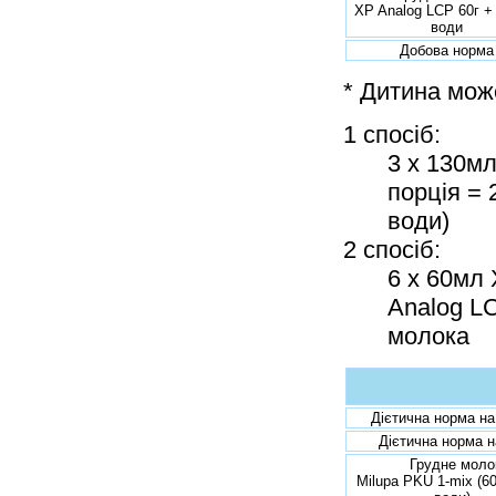
XP Analog LCP 60г +
води
Добова норма
* Дитина мож
1 спосіб:
3 x 130мл
порція = 
води)
2 спосіб:
6 x 60мл 
Analog LC
молока
Дієтична норма на
Дієтична норма н
Грудне моло
Milupa PKU 1-mix (6