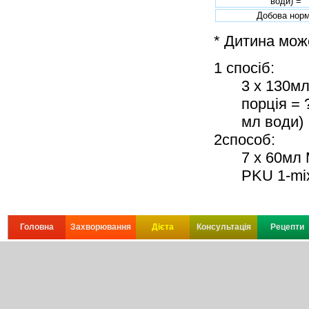
води) =
Добова нор
* Дитина мож
1 спосіб:
3 x 130мл
порція = 
мл води)
2способ:
7 x 60мл 
PKU 1-mix
Головна
Захворювання
Дієта
Консультація
Рецепти