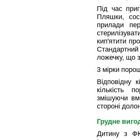
Під час приг
Пляшки, сос
прилади пе
стерилізуват
кип'ятити пр
Стандартний
ложечку, що 
3 мірки поро
Відповідну к
кількість п
змішуючи вмі
стороні доло
Грудне виго
Дитину з Ф