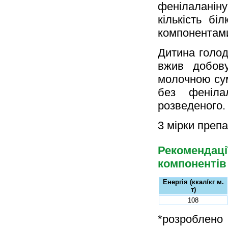
фенілаланін
кількість б
компонентами
Дитина голод
вжив добов
молочною су
без феніла
розведеного.
3 мірки препа
Рекомендаці
компонентів 
Енергія (ккал/кг м.
т)
108
*розроблен