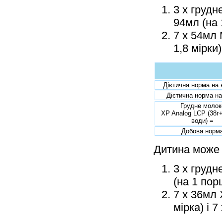
3 x грудн
94мл (на 
7 x 54мл 
1,8 мірки
Дієтична норма на 
Дієтична норма н
Грудне молок
XP Analog LCP (38г
води) =
Добова норм
Дитина може
3 x грудн
(на 1 пор
7 x 36мл 
мірка) і 