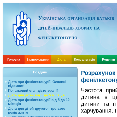
Українська організація батьків
дітей-інвалідів хворих на
фенілкетонурію
Головна
Захворювання
Дієта
Консультація
Рецепти
Розрахунок 
Розділи
фенілкетону
Дієта при фенілкетонурії. Основні
відомості
Частота прий
Початковий етап дієтотерапії
Дієта для дітей від 1 до 5 місяців
дитина в ць
Дієта при фенілкетонурії від 5 до 12
дитини та ї
місяців
Дієта для дітей другого і третього
харчування. П
років життя