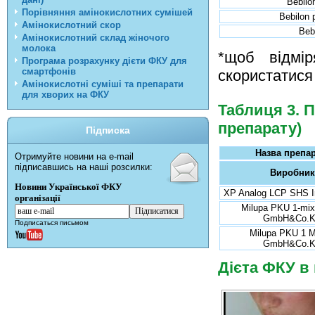
Bebilon
Порівняння амінокислотних сумішей
Bebilon 
Амінокислотний скор
Beb
Амінокислотний склад жіночого
молока
*щоб відмір
Програма розрахунку дієти ФКУ для
смартфонів
скористатися
Амінокислотні суміші та препарати
для хворих на ФКУ
Таблиця 3. П
препарату)
Підписка
Назва препа
Отримуйте новини на e-mail
підписавшись на наші розсилки:
Виробник
Новини Української ФКУ
XP Analog LCP SHS In
організації
Milupa PKU 1-mix
GmbH&Co.
Подписаться письмом
Milupa PKU 1 M
GmbH&Co.
Дієта ФКУ в 