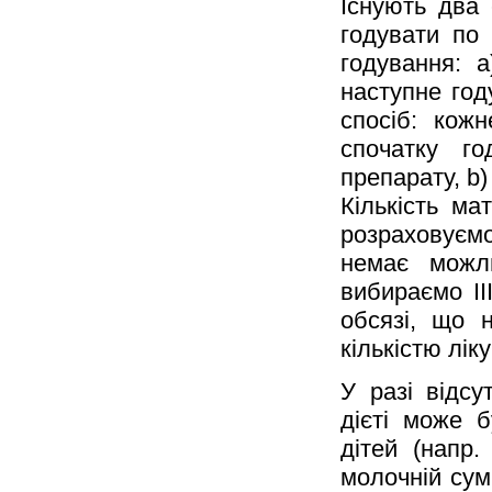
Існують два 
годувати по 
годування: 
наступне год
спосіб: кож
спочатку г
препарату, b
Кількість ма
розраховуєм
немає можли
вибираємо II
обсязі, що 
кількістю лік
У разі відсу
дієті може 
дітей (напр.
молочній сум