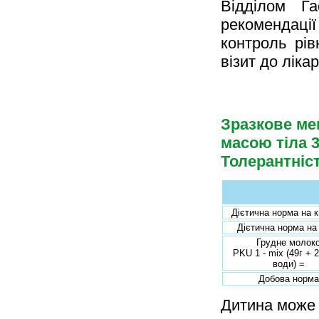
Відділом Г
рекомендації
контроль рів
візит до ліка
Зразкове ме
масою тіла 
Толерантніс
Дієтична норма на к
Дієтична норма на
Грудне молок
PKU 1 - mix (49г + 
води) =
Добова норма
Дитина може