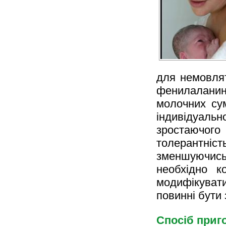
для немовля
фенилаланино
молочних су
індивідуально
зростаючог
толерантні
зменшуючись,
необхідно к
модифікувати
повинні бути
Спосіб приг