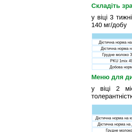
Складіть зр
у віці 3 тижн
140 мг/добу
Дієтична норма на
Дієтична норма н
Грудне молоко 
PKU 1mix 4
Добова нор
Меню для ди
у віці 2 мі
толерантніст
Дієтична норма на к
Дієтична норма на
Грудне молок