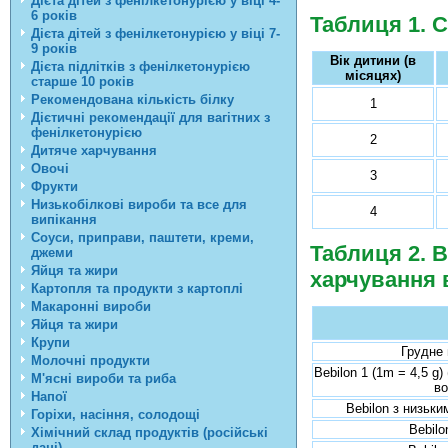
Дієта дітей з фенілкетонурією у віці 4-
6 років
Таблиця 1. 
Дієта дітей з фенілкетонурією у віці 7-
9 років
Вік дитини (в
Дієта підлітків з фенілкетонурією
місяцях)
старше 10 років
Рекомендована кількість білку
1
Дієтичні рекомендації для вагітних з
фенілкетонурією
2
Дитяче харчування
Овочі
3
Фрукти
Низькобілкові вироби та все для
4
випікання
Соуси, приправи, паштети, креми,
Таблиця 2. В
джеми
Яйця та жири
харчування в
Картопля та продукти з картоплі
Макаронні вироби
Яйця та жири
Крупи
Грудне 
Молочні продукти
Bebilon 1 (1m = 4,5 g)
М'ясні вироби та риба
во
Напої
Bebilon з низьки
Горіхи, насіння, солодощі
Bebilo
Хімічний склад продуктів (російські
дані)