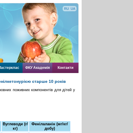
RU
UA
астерклас
ФКУ Академія
Контакти
енілкетонурією старше 10 років
новних поживних компонентів для дітей у
Вуглеводи (г/
Фенілаланін (мг/кг/
кг)
добу)