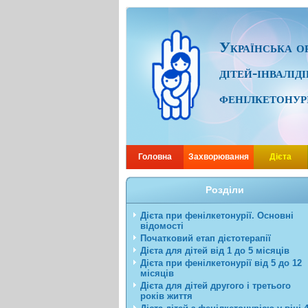
Українська ор
дітей-інвалід
фенілкетонур
Головна
Захворювання
Дієта
Розділи
Дієта при фенілкетонурії. Основні
відомості
Початковий етап дієтотерапії
Дієта для дітей від 1 до 5 місяців
Дієта при фенілкетонурії від 5 до 12
місяців
Дієта для дітей другого і третього
років життя