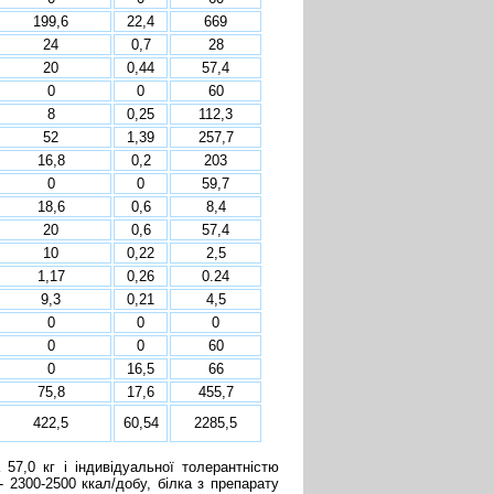
199,6
22,4
669
24
0,7
28
20
0,44
57,4
0
0
60
8
0,25
112,3
52
1,39
257,7
16,8
0,2
203
0
0
59,7
18,6
0,6
8,4
20
0,6
57,4
10
0,22
2,5
1,17
0,26
0.24
9,3
0,21
4,5
0
0
0
0
0
60
0
16,5
66
75,8
17,6
455,7
422,5
60,54
2285,5
57,0 кг і індивідуальної толерантністю
- 2300-2500 ккал/добу, білка з препарату