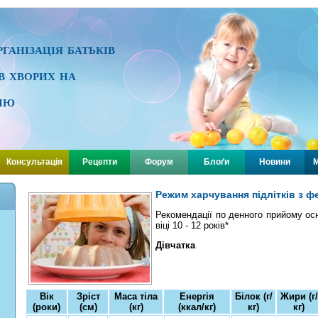
ганізація батьків
ів хворих на
ію
Консультація
Рецепти
Форум
Блоґи
Новини
М
Режим харчування підлітків з ф
Рекомендації по денного прийому ос
віці 10 - 12 років*
Дівчатка
Вік
Зріст
Маса тіла
Енергія
Білок (г/
Жири (г/
(роки)
(см)
(кг)
(ккал/кг)
кг)
кг)