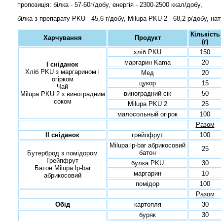
пропозиція: білка - 57-60г/добу, енергія - 2300-2500 ккал/добу,
білка з препарату PKU - 45,6 г/добу, Milupa PKU 2 - 68,2 р/добу, нату
Кількість
Харчування
Продукт
(г)
хліб PKU
150
маргарин Kama
20
I сніданок
Хліб PKU з маргарином і
Мед
20
огірком
цукор
15
Чай
виноградний сік
50
Milupa PKU 2 з виноградним
соком
Milupa PKU 2
25
малосольный огірок
100
Разом
II сніданок
грейпфрут
100
Milupa lp-bar абрикосовий
25
батон
Бутерброд з помідором
Грейпфрут
булка PKU
30
Батон Milupa lp-bar
маргарин
10
абрикосовий
помідор
100
Разом
Обід
картопля
30
буряк
30