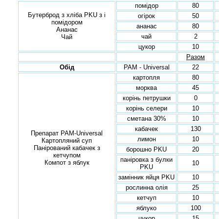
помідор
80
Бутерброд з хліба PKU з і
огірок
50
помідором
ананас
80
Ананас
чай
2
Чай
цукор
10
Разом
Обід
PAM - Universal
22
картопля
80
морква
45
корінь петрушки
0
корінь селери
10
сметана 30%
10
кабачек
130
Препарат PAM-Universal
лимон
10
Картопляний суп
Панірований кабачек з
борошно PKU
20
кетчупом
паніровка з булки
Компот з яблук
10
PKU
замінник яйця PKU
10
рослинна олія
25
кетчуп
10
яблуко
100
цукор
15