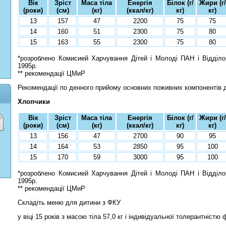
Вік
Зріст
Маса тіла
Енергія
Білок (г/
Жири (г/
(роки)
(см)
(кг)
(ккал/кг)
кг)
кг)
13
157
47
2200
75
75
14
160
51
2300
75
80
15
163
55
2300
75
80
*розроблено Комисией Харчування Дітей і Молоді ПАН і Відділо
1995р.
** рекомендації ЦМиР
Рекомендації по денного прийому основних поживних компонентів дл
Хлопчики
Вік
Зріст
Маса тіла
Енергія
Білок (г/
Жири (г/
(роки)
(см)
(кг)
(ккал/кг)
кг)
кг)
13
156
47
2700
90
95
14
164
53
2850
95
100
15
170
59
3000
95
100
*розроблено Комисией Харчування Дітей і Молоді ПАН і Відділо
1995р.
** рекомендації ЦМиР
Складіть меню для дитини з ФКУ
у віці 15 років з масою тіла 57,0 кг і індивідуальної толерантністю