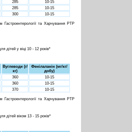
285
10-15
285
10-15
300
10-15
м Гастроентерології та Харчування PTP
 дітей у віці 10 - 12 років*
Вуглеводи (г/
Фенілаланін (мг/кг/
кг)
добу)
360
10-15
360
10-15
370
10-15
м Гастроентерології та Харчування PTP
я дітей віком 13 - 15 років*