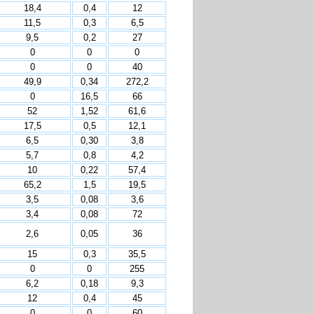
18,4
0,4
12
11,5
0,3
6,5
9,5
0,2
27
0
0
0
0
0
40
49,9
0,34
272,2
0
16,5
66
52
1,52
61,6
17,5
0,5
12,1
6,5
0,30
3,8
5,7
0,8
4,2
10
0,22
57,4
65,2
1,5
19,5
3,5
0,08
3,6
3,4
0,08
72
2,6
0,05
36
15
0,3
35,5
0
0
255
6,2
0,18
9,3
12
0,4
45
0
0
60