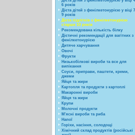
Дієта дітей з фенілкетонурією у віці 4
6 років
Дієта дітей з фенілкетонурією у віці 7
9 років
Дієта підлітків з фенілкетонурією
старше 10 років
Рекомендована кількість білку
Дієтичні рекомендації для вагітних з
фенілкетонурією
Дитяче харчування
Овочі
Фрукти
Низькобілкові вироби та все для
випікання
Соуси, приправи, паштети, креми,
джеми
Яйця та жири
Картопля та продукти з картоплі
Макаронні вироби
Яйця та жири
Крупи
Молочні продукти
М'ясні вироби та риба
Напої
Горіхи, насіння, солодощі
Хімічний склад продуктів (російські
дані)