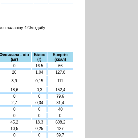
 фенілаланіну 420мг/добу
Фенилала - нін
Білок
Енергія
(мг)
(г)
(ккал)
0
16.5
66
20
1,04
127,8
3,9
0,15
111
18,6
0,3
152,4
0
0
79,6
2,7
0,04
31,4
0
0
40
0
0
0
45,2
18,3
608,2
10,5
0,25
127
0
0
59,7