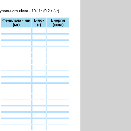
рального білка - 10-11г (0,2 г /кг)
Фенилала - нін
Білок
Енергія
(мг)
(г)
(ккал)