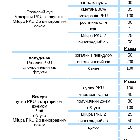
цвітна капуста
30
сметана 30%
35
Овочевий суп
макаронів PKU
100
Макарони PKU з капустою
Milupa PKU 2 з виноградним
рослинна олія
30
соком
кріп
1
Milupa PKU 2
25
виноградний сік
50
Разом
рогалик з повидлом
50
полуденок
апельсиновий сік
200
Рогалик PKU
апельсиновий сік
банан
100
фрукти
Разом
булка PKU
100
маргарин Kama
40
Вечеря
полуничний джем
30
Булка PKU з маргарином і
джемом
яблуко
100
Чай
Milupa PKU 2
25
яблуко
Milupa PKU 2 з виноградним
виноградний сік
50
соком
цукор
10