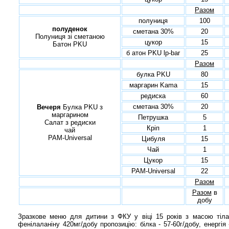
Разом
полуниця
100
полуденок
сметана 30%
20
Полуниця зі сметаною
цукор
15
Батон PKU
б атон PKU lp-bar
25
Разом
булка PKU
80
маргарин Kama
15
редиска
60
сметана 30%
20
Вечеря
Булка PKU з
маргарином
Петрушка
5
Салат з редиски
Кріп
1
чай
PAM-Universal
Цибуля
15
Чай
1
Цукор
15
PAM-Universal
22
Разом
Разом
в
добу
Зразкове меню для дитини з ФКУ у віці 15 років з масою тіла 
фенілаланіну 420мг/добу пропозицію: білка - 57-60г/добу, енергія 