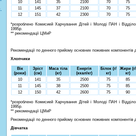
-
10
141
35
2100
70
75
11
145
37
2100
70
75
-
12
151
42
2300
70
75
*розроблено Комисией Харчування Дітей і Молоді ПАН і Відділо
1995р.
** рекомендації ЦМиР
Рекомендації по денного прийому основних поживних компонентів для
Хлопчики
Вік
Зріст
Маса тіла
Енергія
Білок (г/
Жири (г/
(роки)
(см)
(кг)
(ккал/кг)
кг)
кг)
10
141
35
2500
75
85
11
145
38
2500
75
85
12
150
42
2600
75
90
*розроблено Комисией Харчування Дітей і Молоді ПАН і Відділо
1995р.
** рекомендації ЦМиР
Рекомендації по денного прийому основних поживних компонентів дл
Дівчатка