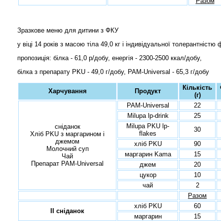
Разом
Зразкове меню для дитини з ФКУ
у віці 14 років з масою тіла 49,0 кг і індивідуальної толерантністю
пропозиція: білка - 61,0 р/добу, енергія - 2300-2500 ккал/добу,
білка з препарату PKU - 49,0 г/добу, PAM-Universal - 65,3 г/добу
Кількість
Харчування
Продукт
(г)
PAM-Universal
22
Milupa lp-drink
25
Milupa PKU lp-
сніданок
30
flakes
Хліб PKU з маргарином і
джемом
хліб PKU
90
Молочний суп
маргарин Kama
15
Чай
Препарат PAM-Universal
джем
20
цукор
10
чай
2
Разом
хліб PKU
60
II сніданок
маргарин
15