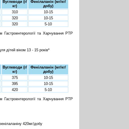
Вуглеводи (г/
Фенілаланін (мг/кг/
кг)
добу)
310
10-15
320
10-15
320
5-10
м Гастроентерології та Харчування PTP
я дітей віком 13 - 15 років*
Вуглеводи (г/
Фенілаланін (мг/кг/
кг)
добу)
375
10-15
395
10-15
420
5-10
м Гастроентерології та Харчування PTP
 фенілаланіну 420мг/добу