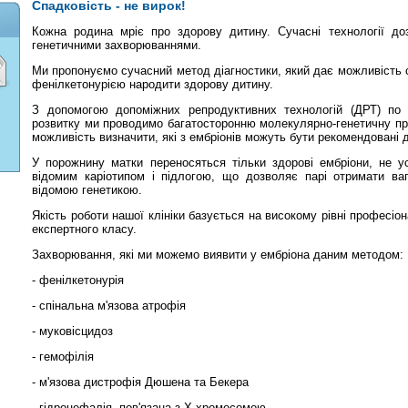
Спадковість - не вирок!
Кожна родина мріє про здорову дитину. Сучасні технології до
генетичними захворюваннями.
Ми пропонуємо сучасний метод діагностики, який дає можливість с
фенілкетонурією народити здорову дитину.
З допомогою допоміжних репродуктивних технологій (ДРТ) по 
розвитку ми проводимо багатосторонню молекулярно-генетичну пр
можливість визначити, які з ембріонів можуть бути рекомендовані
У порожнину матки переносяться тільки здорові ембріони, не у
відомим каріотипом і підлогою, що дозволяє парі отримати ваг
відомою генетикою.
Якість роботи нашої клініки базується на високому рівні професіо
експертного класу.
Захворювання, які ми можемо виявити у ембріона даним методом:
- фенілкетонурія
- спінальна м'язова атрофія
- муковісцидоз
- гемофілія
- м'язова дистрофія Дюшена та Бекера
- гідроцефалія, пов'язана з Х-хромосомою