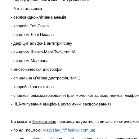
- бета-таласемія
- серповидно-клітинна анемія
- хвороба Тея-Сакса
- синдром Леш-Нихана
- дефіцит альфа-1 антитрипсину
- синдром Шарко-Марі-Туф, тип IA
- синдром Марфана
- миотоническая дистрофія
- спінальна м'язова дистрофія, тип 1
- хвороба Гангтингтона
- спадкові онкозахворювання (рак молочної залози, лейкоз, лімфома
- HLA-типування ембріона (аутоімунні захворювання)
Ви можете
безкоштовно
проконсультуватися з питань гинетической д
- по ел. поштою:
vladyslav_f@feskov.com.ua
;
- по skype (запис на консультацію проводи