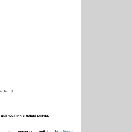
 та ін)
іагностики в нашій клініці:
ться на нашому сайті
http://sana-