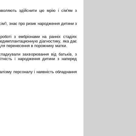
зволяють здійснити цю мрію і сім'ям з
ім'ї, знає про ризик народження дитини з
роботі з ембріонами на ранніх стадіях
едимплантационную діагностику, яка дає
 для перенесення в порожнину матки.
спадкували захворювання від батьків, з
ітність і народження дитини з наперед
налізму персоналу і наявність обладнання