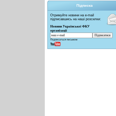
Підписка
Отримуйте новини на e-mail
підписавшись на наші розсилки:
Новини Української ФКУ
організації
Подписаться письмом