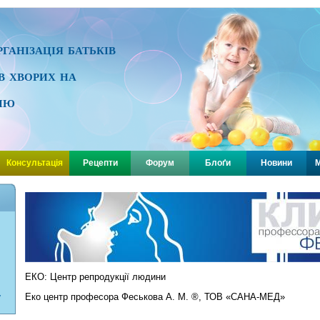
ганізація батьків
ів хворих на
ію
Консультація
Рецепти
Форум
Блоґи
Новини
М
ЕКО: Центр репродукції людини
Еко центр професора Феськова А. М. ®, ТОВ «САНА-МЕД»
У