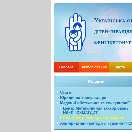
Українська ор
дітей-інвалід
фенілкетонур
Головна
Захворювання
Дієта
Розділи
Статті
Юридична консультація
Медичні обстеження та консультації
Центр Метаболічних захворювань
НДКЛ "ОХМАТДИТ"
ЕКЗ: Центр репродукції людини
Альтернативні методи лікування ФК