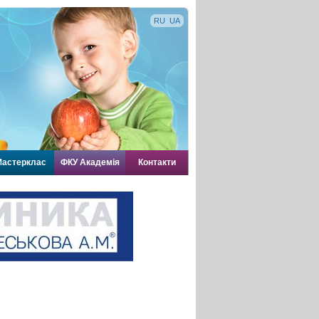
RU
UA
астерклас
ФКУ Академія
Контакти