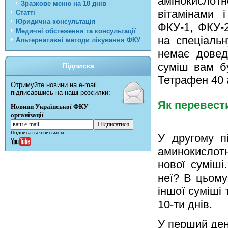
амінокислот
Зразкове меню на 10 днів
вітамінами 
Статті
Юридична консультація
ФКУ-1, ФКУ-2
Медичні обстеження та консультації
на спеціаль
Альтернативні методи лікування ФКУ
немає довед
суміш вам б
Підписка
Тетрафен 40 
Отримуйте новини на e-mail
підписавшись на наші розсилки:
Як перевест
Новини Української ФКУ
організації
Подписаться письмом
У другому п
аминокислотн
нової суміш
неї? В цьому
іншої суміші
10-ти днів.
У перший ден