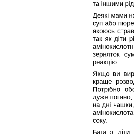
та іншими рі
Деякі мами н
суп або пюре.
якоюсь страв
так як діти р
амінокислот
зерняток су
реакцію.
Якщо ви вир
краще розво
Потрібно об
дуже погано,
на дні чашки
амінокислот
соку.
Багато діти