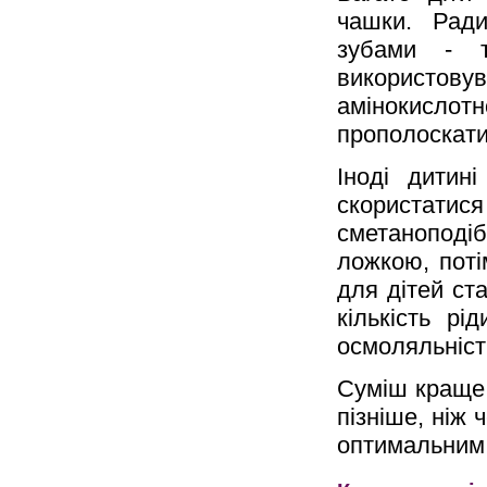
чашки. Ради
зубами - 
використов
амінокисло
прополоскати
Іноді дитин
скористат
сметаноподіб
ложкою, поті
для дітей ст
кількість рі
осмоляльніст
Суміш краще в
пізніше, ніж 
оптимальним