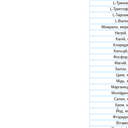
L-Треоні
L-Триптоф
L-Тирози
L-Валін
Мінерали, мік
Натрій,
Калій, 
Хлориди
Кальцій,
Фосфор,
Магній,
Залізо,
Цинк, 
Мідь, 
Марганец
Молібден
Селен, 
Хром, 
Йод, м
Фториди
Вітамі