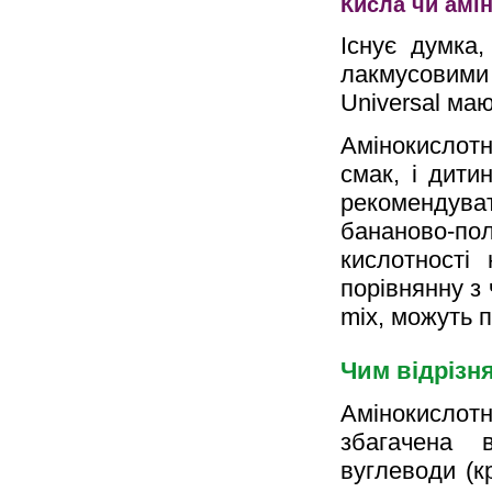
Кисла чи амі
Існує думка
лакмусовими
Universal ма
Амінокислот
смак, і дити
рекомендуват
бананово-п
кислотності
порівнянну з 
mix, можуть 
Чим відрізн
Амінокислотна
збагачена 
вуглеводи (к