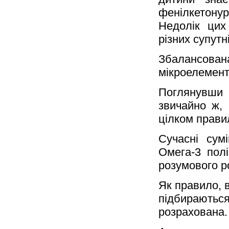
фенілкетон
Недолік цих
різних супутн
Збалансована
мікроелемент
Поглянувши 
звичайно ж,
цілком прави
Сучасні сум
Омега-3 пол
розумового р
Як правило, в
підбирають
розрахована.