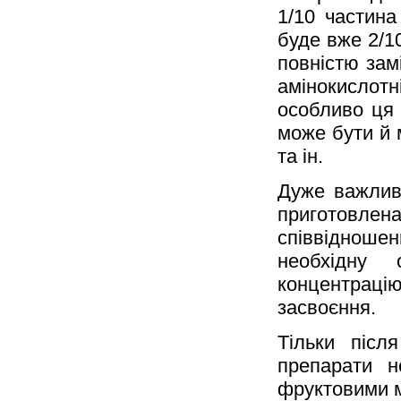
1/10 частина
буде вже 2/10
повністю зам
амінокисло
особливо ця 
може бути й 
та ін.
Дуже важлив
приготовл
співвідношен
необхідну 
концентраці
засвоєння.
Тільки післ
препарати н
фруктовими м