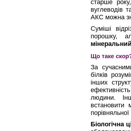
старше року
вуглеводів т
АКС можна з
Суміші відр
порошку, 
мінеральний
Що таке скор
За сучасним
білків розум
інших структ
ефективність 
людини. Ін
встановити 
порівняльної
Біологічна ц