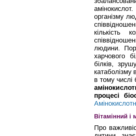
збалансовани
амінокисло
організму лю
співвідноше
кількість 
співвідношен
людини. Пор
харчового б
білків, зруш
катаболізму в
в тому числі
амінокислот
процесі біо
Амінокислотн
Вітамінний і
Про важливіс
дитини зна