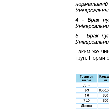
нормативн
Унверсальны
4 - Брак н
Універсальни
5 - Брак ну
Універсальни
Таким же чин
груп. Норми 
Групи за
Кальц
віком
мг
Діти
1-3
800-10
4-6
800
7-10
800
Дівчата