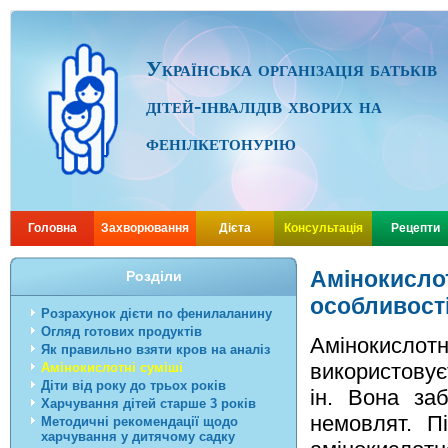
Українська організація батьків
дітей-інвалідів хворих на
фенілкетонурію
Головна
Захворювання
Дієта
Консультація
Рецепти
Амінокислот
Розділи
особливост
Розрахунок дієти по фенилаланину
Огляд готових продуктів
Амінокислотні
Як правильно взяти кров на аналіз
використовує
Амінокислотні суміші
Діти від року до трьох років
ін. Вона заб
Харчування дітей старше 3 років
немовлят. П
Методичні рекомендації щодо
харчування у дитячому садку