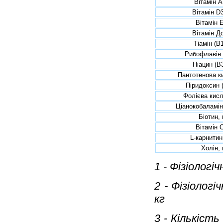
Вітамін А
Вітамін D3
Вітамін Е
Вітамін До
Тіамін (В1
Рибофлавін 
Ніацин (В3
Пантотенова к
Піридоксин (
Фолієва кисл
Ціанокобаламін 
Біотин, 
Вітамін С
L-карнитин
Холін, 
1 - Фізіологі
2 - Фізіологі
кг
3 - Кількіст