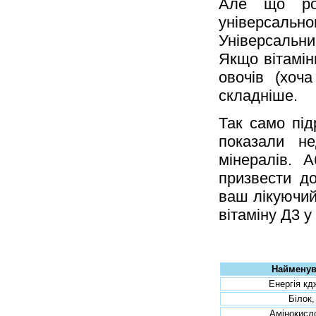
Але що ро
універсальн
Універсальний
Якщо вітамін
овочів (хоч
складніше.
Так само під
показали не
мінералів. 
призвести д
ваш лікуючий
вітаміну Д3 у
Найменув
Енергія кд
Білок,
Амінокисл