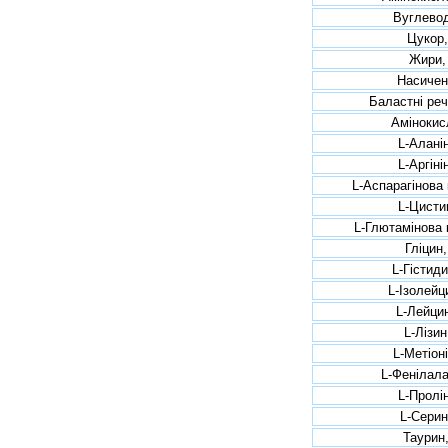
Вуглевод
Цукор,
Жири,
Насичен
Баластні реч
Амінокис
L-Аланін
L-Аргіні
L-Аспарагінова 
L-Цистин
L-Глютамінова 
Гліцин,
L-Гістиди
L-Ізолейц
L-Лейци
L-Лізин
L-Метіоні
L-Фенілала
L-Пролін
L-Серин
Таурин