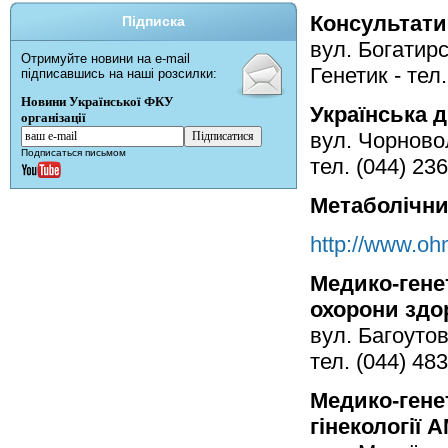
Консультатив
Підписка
вул. Богатирс
Отримуйте новини на e-mail
Генетик - тел.
підписавшись на наші розсилки:
Новини Української ФКУ
Українська 
організації
вул. Чорново
Подписаться письмом
тел. (044) 23
Метаболічни
http://www.oh
Медико-гене
охорони здор
вул. Багоутов
тел. (044) 48
Медико-гене
гінекології 