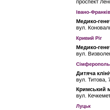
проспект Лені
Івано-Франкі
Медико-гене
вул. Коновал
Кривий Ріг
Медико-гене
вул. Визволе
Сімферополь
Дитяча клін
вул. Титова, 
Кримський м
вул. Кечкемет
Луцьк