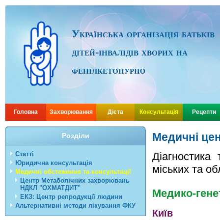
Українська організація батьків
дітей-інвалідів хворих на
фенілкетонурію
Головна
Захворювання
Дієта
Консультація
Рецепти
Медичні цен
Розділи
Статті
Діагностика 
Юридична консультація
міських та об
Медичні обстеження та консультації
Центр Метаболічних захворювань
НДКЛ "ОХМАТДИТ"
Медико-генет
ЕКЗ: Центр репродукції людини
Альтернативні методи лікування ФКУ
Київ